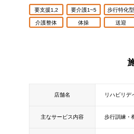
要支援1,2
要介護1~5
歩行特化
介護整体
体操
送迎
店舗名
リハビリデ
主なサービス内容
歩行訓練・