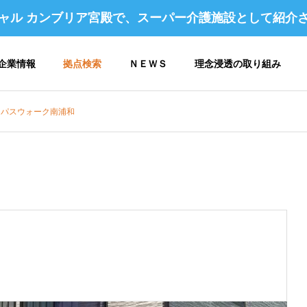
ャル カンブリア宮殿で、スーパー介護施設として紹介
企業情報
拠点検索
ＮＥＷＳ
理念浸透の取り組み
ンパスウォーク南浦和
 アクセス
企業理念 / 行動指針
コンパスヴィレッジ構想