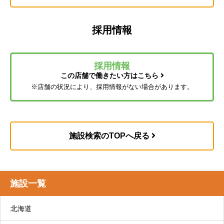
ドなど）のレンタルができるサービスです。
リハビリデイサービスについて
コンパス福祉用具はこちら
採用情報
採用情報
この店舗で働きたい方はこちら
通所介護（デイサービス）
※店舗の状況により、採用情報がない場合があります。
4. 認定結果通知
食事や入浴などの支援や、心身の機能を維持・向
上するための機能訓練、口腔機能向上サービスな
どを日帰りで提供します。
施設検索のTOPへ戻る
リハビリデイサービス コンパスウォークはこ
ちら
自立支援型デイサービス コンパスプラスはこ
施設一覧
ちら
交流型デイサービス コンパスフルネスはこち
北海道
5. 介護サービス計画書の作成
ら