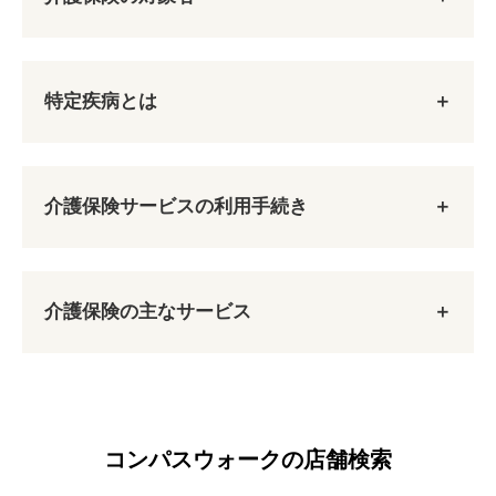
特定疾病とは
第1号被保険者
65歳以上の方
介護保険サービスの利用手続き
デイサービス
特定疾病
原因を問わずに要介護認定または要支援認定を受
ご利用者様がご自宅で自立した日常生活を送るこ
（１６疾患）
けたときに介護サービスを受けることができま
とができるよう支援し、以下の目的で使用される
介護保険の主なサービス
す。
ことが多い。
がん（末期）
要介護状態
1. 要介護（要支援）認定申請
清潔保持・生活リズムの安定
関節リウマチ
要支援状態
社会的交流の場
筋萎縮性側索硬化症
もともと在宅で介護をしている家族の身体的・
後縦靱帯骨化症
コンパスウォークの店舗検索
精神的負担の軽減
骨折を伴う骨粗鬆症
第2号被保険者