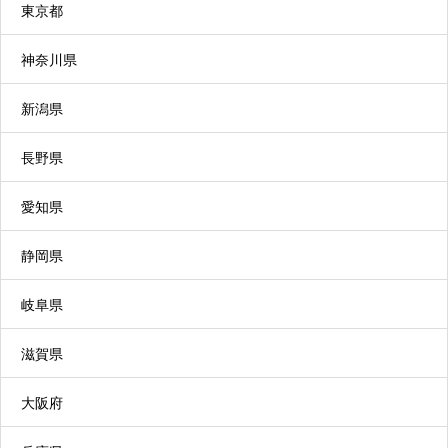
東京都
施設などに短期間宿泊して、食事や入浴などの支
援や、心身の機能を維持・向上するための機能訓
神奈川県
練の支援などを行うサービスです。家族の介護負
新潟県
担軽減を図ることができます。
長野県
小規模多機能型居宅介護
愛知県
利用者の選択に応じて、施設への「通い」を中心
に、短期間の「宿泊」や利用者の自宅への「訪
静岡県
問」を組み合わせて日常生活上の支援や機能訓練
を行うサービスです。
岐阜県
滋賀県
大阪府
特定施設入居者生活介護