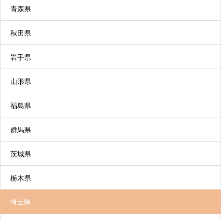
サードステージデイサービス コンパスカイン
青森県
ドはこちら
秋田県
通所リハビリテーション（デイケア）
岩手県
6. 介護サービス利用の開始
施設や病院などにおいて、日常生活の自立を助け
山形県
るために理学療法士、作業療法士などがリハビリ
テーションを行い、利用者の心身機能の維持回復
福島県
を図るサービスです。
リハビリ特化型デイサービスとデイケアの違いに
群馬県
ついて
茨城県
栃木県
埼玉県
短期入所生活介護（ショートステイ）