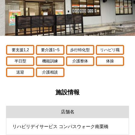
要支援1,2
要介護1~5
歩行特化型
リハビリ職
半日型
機能訓練
介護整体
体操
送迎
介護相談
施設情報
店舗名
リハビリデイサービス コンパスウォーク南栗橋