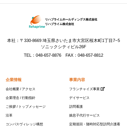
定期巡回・随時対応型訪問介護看護
定期的な巡回や随時通報への対応など、利用者の
心身の状況に応じて、24 時間 365 日必要なサービ
スを必要なタイミングで柔軟に提供するサービス
本社：〒330-8669 埼玉県さいたま市大宮区桜木町1丁目7−5
です。訪問介護員だけでなく看護師なども連携し
ソニックシティビル26F
ているため、介護と看護の一体的なサービス提供
TEL：048-657-8876 FAX：048-657-8812
を受けることもできます。
コンパス定期巡回はこちら
企業情報
事業内容
会社概要 / アクセス
フランチャイズ事業
企業理念 / 行動指針
デイサービス
ご挨拶 / トップメッセージ
訪問看護
沿革
娘息子代行サービス
コンパスヴィレッジ構想
定期巡回・随時対応型訪問介護看