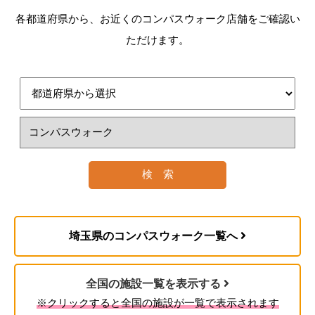
初老期における認知症
各都道府県から、お近くのコンパスウォーク店舗をご確認い
進行性核上性麻痺、大脳皮質基底核変性症およ
40歳以上65歳未満の医療保険に加入している方
訪問介護
びパーキンソン病
ただけます。
訪問介護員（ホームヘルパー）が、入浴、排せ
脊髄小脳変性症
加齢に伴う疾病（特定疾病※）が原因で要介護
つ、食事などの介護や調理、洗濯、掃除等の家事
脊柱管狭窄症
（要支援）認定を受けたときに介護サービスを受
を行うサービスです。
早老症
けることができます。
2. 認定調査・主治医意見書
多系統萎縮症
訪問看護
糖尿病性神経障害、糖尿病性腎症および糖尿病
性網膜症
ご自宅で療養生活が送れるよう、看護師が医師の
リハビリデイサービス
脳血管疾患
指示のもと、健康チェック、療養上の世話などを
※コンパスウォークの場合
閉塞性動脈硬化症
行うサービスです。
慢性閉塞性肺疾患
コンパス訪問看護はこちら
リハビリの専門職である理学療法士を中心とした
埼玉県のコンパスウォーク一覧へ
両側の膝関節または股関節に著しい変形を伴う
医療従事者の看護師、柔道整復師、介護職、生活
変形性関節症
福祉用具貸与
相談員などの専門家のサポートのもとリハビリ、
全国の施設一覧を表示する
機能訓練を受けることができる。
3. 審査・判定
日常生活や介護に役立つ福祉用具（車いす、ベッ
※クリックすると全国の施設が一覧で表示されます