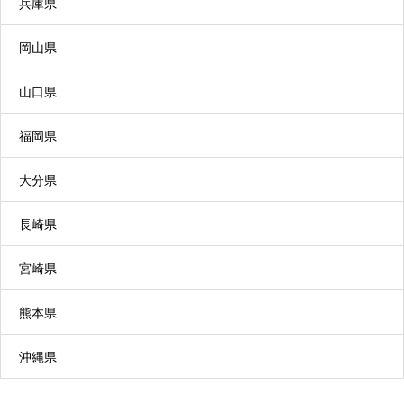
兵庫県
有料老人ホームなどに入居している高齢者が、日
岡山県
常生活上の支援や介護サービスを利用できます。
山口県
福岡県
特別養護老人ホーム
大分県
常に介護が必要で、自宅では介護が困難な方が入
長崎県
所します。食事、入浴、排せつなどの介護を一体
宮崎県
的に提供します。（※原則要介護３以上の方が対
象）
熊本県
沖縄県