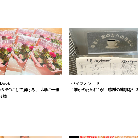
 Book
ペイフォワード
カタチ”にして届ける、世界に一冊
“誰かのために”が、感謝の連鎖を生
り物