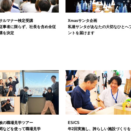
サルマナー検定受講
Xmasサンタ企画
従事者に限らず、社長を含め全従
私達サンタがあなたの大切なひとへ
講を決定
ントを届けます
族の職場見学ツアー
ES/CS
間などを使って職場見学
年2回実施し、誇らしい施設づくりを