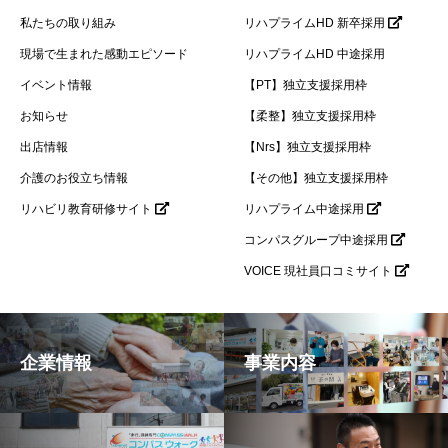
私たちの取り組み
リハプライムHD 新卒採用
現場で生まれた感動エピソード
リハプライムHD 中途採用
イベント情報
【PT】独立支援採用枠
お知らせ
【柔整】独立支援採用枠
出店情報
【Nrs】独立支援採用枠
介護のお役立ち情報
【その他】独立支援採用枠
リハビリ教育研修サイト
リハプライム中途採用
コンパスグループ中途採用
VOICE 現社員口コミサイト
企業情報
事業内容