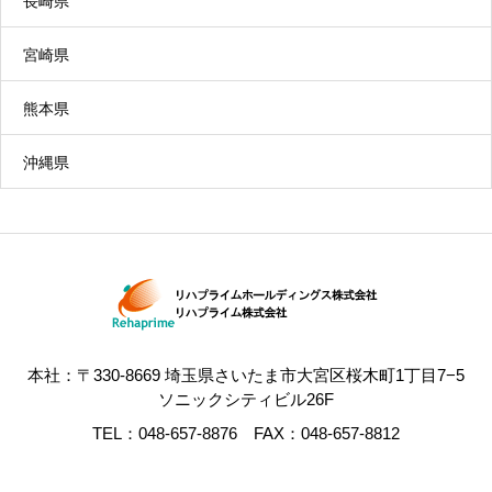
長崎県
所します。食事、入浴、排せつなどの介護を一体
宮崎県
的に提供します。（※原則要介護３以上の方が対
象）
熊本県
沖縄県
定期巡回・随時対応型訪問介護看護
定期的な巡回や随時通報への対応など、利用者の
心身の状況に応じて、24 時間 365 日必要なサービ
スを必要なタイミングで柔軟に提供するサービス
本社：〒330-8669 埼玉県さいたま市大宮区桜木町1丁目7−5
です。訪問介護員だけでなく看護師なども連携し
ソニックシティビル26F
ているため、介護と看護の一体的なサービス提供
TEL：048-657-8876 FAX：048-657-8812
を受けることもできます。
コンパス定期巡回はこちら