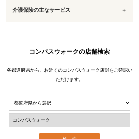
（１６疾患）
けたときに介護サービスを受けることができま
とができるよう支援し、以下の目的で使用される
介護保険の主なサービス
す。
ことが多い。
がん（末期）
要介護状態
1. 要介護（要支援）認定申請
清潔保持・生活リズムの安定
関節リウマチ
要支援状態
社会的交流の場
筋萎縮性側索硬化症
もともと在宅で介護をしている家族の身体的・
後縦靱帯骨化症
コンパスウォークの店舗検索
精神的負担の軽減
骨折を伴う骨粗鬆症
第2号被保険者
初老期における認知症
各都道府県から、お近くのコンパスウォーク店舗をご確認い
進行性核上性麻痺、大脳皮質基底核変性症およ
40歳以上65歳未満の医療保険に加入している方
訪問介護
びパーキンソン病
ただけます。
訪問介護員（ホームヘルパー）が、入浴、排せ
脊髄小脳変性症
加齢に伴う疾病（特定疾病※）が原因で要介護
つ、食事などの介護や調理、洗濯、掃除等の家事
脊柱管狭窄症
（要支援）認定を受けたときに介護サービスを受
を行うサービスです。
早老症
けることができます。
2. 認定調査・主治医意見書
多系統萎縮症
訪問看護
糖尿病性神経障害、糖尿病性腎症および糖尿病
性網膜症
ご自宅で療養生活が送れるよう、看護師が医師の