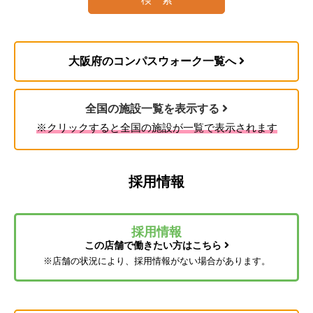
リハビリデイサービス
脳血管疾患
指示のもと、健康チェック、療養上の世話などを
※コンパスウォークの場合
閉塞性動脈硬化症
行うサービスです。
慢性閉塞性肺疾患
コンパス訪問看護はこちら
リハビリの専門職である理学療法士を中心とした
大阪府のコンパスウォーク一覧へ
両側の膝関節または股関節に著しい変形を伴う
医療従事者の看護師、柔道整復師、介護職、生活
変形性関節症
福祉用具貸与
相談員などの専門家のサポートのもとリハビリ、
全国の施設一覧を表示する
機能訓練を受けることができる。
3. 審査・判定
日常生活や介護に役立つ福祉用具（車いす、ベッ
※クリックすると全国の施設が一覧で表示されます
ドなど）のレンタルができるサービスです。
リハビリデイサービスについて
コンパス福祉用具はこちら
採用情報
採用情報
この店舗で働きたい方はこちら
通所介護（デイサービス）
※店舗の状況により、採用情報がない場合があります。
4. 認定結果通知
食事や入浴などの支援や、心身の機能を維持・向
上するための機能訓練、口腔機能向上サービスな