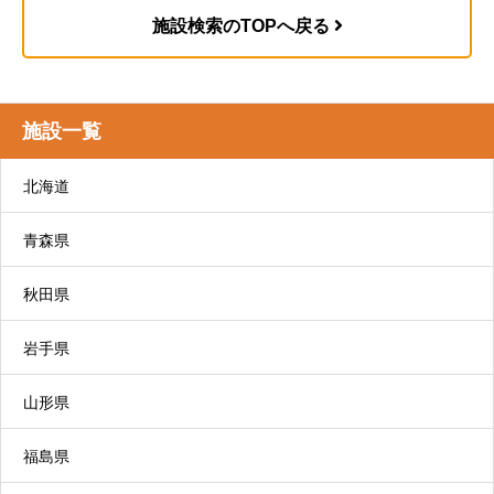
どを日帰りで提供します。
施設検索のTOPへ戻る
リハビリデイサービス コンパスウォークはこ
ちら
自立支援型デイサービス コンパスプラスはこ
施設一覧
ちら
交流型デイサービス コンパスフルネスはこち
北海道
5. 介護サービス計画書の作成
ら
サードステージデイサービス コンパスカイン
青森県
ドはこちら
秋田県
通所リハビリテーション（デイケア）
岩手県
6. 介護サービス利用の開始
施設や病院などにおいて、日常生活の自立を助け
山形県
るために理学療法士、作業療法士などがリハビリ
テーションを行い、利用者の心身機能の維持回復
福島県
を図るサービスです。