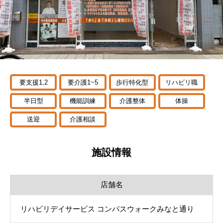
要支援1,2
要介護1~5
歩行特化型
リハビリ職
半日型
機能訓練
介護整体
体操
送迎
介護相談
施設情報
店舗名
リハビリデイサービス コンパスウォークみなと通り