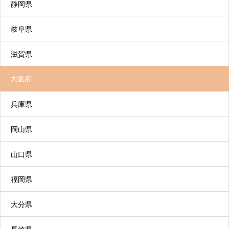
静岡県
問」を組み合わせて日常生活上の支援や機能訓練
を行うサービスです。
岐阜県
滋賀県
大阪府
特定施設入居者生活介護
兵庫県
有料老人ホームなどに入居している高齢者が、日
岡山県
常生活上の支援や介護サービスを利用できます。
山口県
福岡県
特別養護老人ホーム
大分県
常に介護が必要で、自宅では介護が困難な方が入