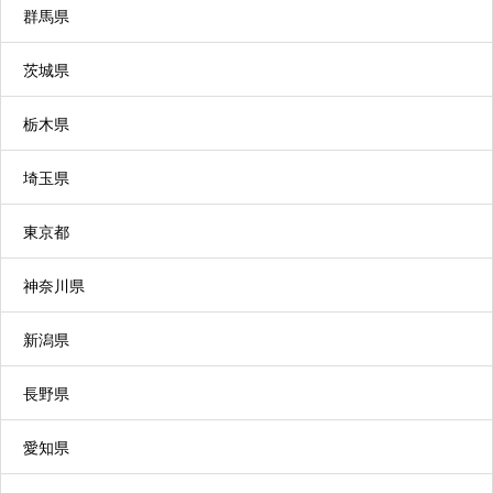
リハビリ特化型デイサービスとデイケアの違いに
群馬県
ついて
茨城県
栃木県
埼玉県
短期入所生活介護（ショートステイ）
東京都
施設などに短期間宿泊して、食事や入浴などの支
援や、心身の機能を維持・向上するための機能訓
神奈川県
練の支援などを行うサービスです。家族の介護負
新潟県
担軽減を図ることができます。
長野県
小規模多機能型居宅介護
愛知県
利用者の選択に応じて、施設への「通い」を中心
に、短期間の「宿泊」や利用者の自宅への「訪