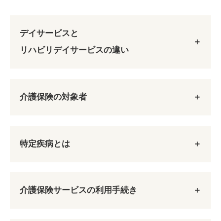
デイサービスと
リハビリデイサービスの違い
介護保険の対象者
特定疾病とは
第1号被保険者
65歳以上の方
介護保険サービスの利用手続き
デイサービス
特定疾病
原因を問わずに要介護認定または要支援認定を受
ご利用者様がご自宅で自立した日常生活を送るこ