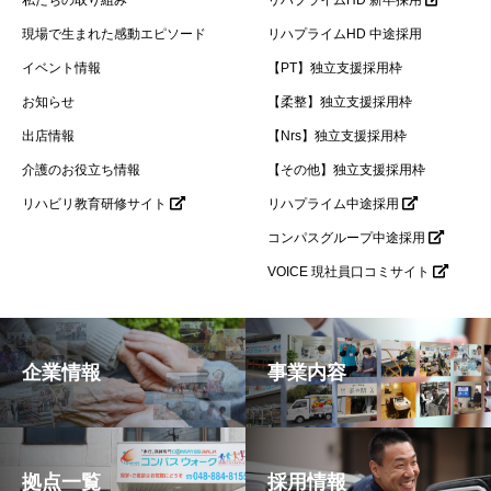
現場で生まれた感動エピソード
リハプライムHD 中途採用
イベント情報
【PT】独立支援採用枠
お知らせ
【柔整】独立支援採用枠
出店情報
【Nrs】独立支援採用枠
介護のお役立ち情報
【その他】独立支援採用枠
リハビリ教育研修サイト
リハプライム中途採用
コンパスグループ中途採用
VOICE 現社員口コミサイト
企業情報
事業内容
拠点一覧
採用情報