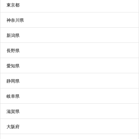
東京都
施設などに短期間宿泊して、食事や入浴などの支
援や、心身の機能を維持・向上するための機能訓
神奈川県
練の支援などを行うサービスです。家族の介護負
新潟県
担軽減を図ることができます。
長野県
小規模多機能型居宅介護
愛知県
利用者の選択に応じて、施設への「通い」を中心
に、短期間の「宿泊」や利用者の自宅への「訪
静岡県
問」を組み合わせて日常生活上の支援や機能訓練
を行うサービスです。
岐阜県
滋賀県
大阪府
特定施設入居者生活介護