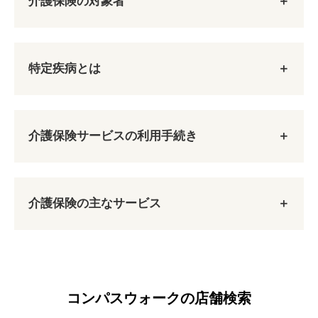
介護保険の対象者
特定疾病とは
第1号被保険者
65歳以上の方
介護保険サービスの利用手続き
デイサービス
特定疾病
原因を問わずに要介護認定または要支援認定を受
ご利用者様がご自宅で自立した日常生活を送るこ
（１６疾患）
けたときに介護サービスを受けることができま
とができるよう支援し、以下の目的で使用される
介護保険の主なサービス
す。
ことが多い。
がん（末期）
要介護状態
1. 要介護（要支援）認定申請
清潔保持・生活リズムの安定
関節リウマチ
要支援状態
社会的交流の場
筋萎縮性側索硬化症
もともと在宅で介護をしている家族の身体的・
後縦靱帯骨化症
コンパスウォークの店舗検索
精神的負担の軽減
骨折を伴う骨粗鬆症
第2号被保険者