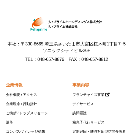
定期巡回・随時対応型訪問介護看護
定期的な巡回や随時通報への対応など、利用者の
心身の状況に応じて、24 時間 365 日必要なサービ
スを必要なタイミングで柔軟に提供するサービス
本社：〒330-8669 埼玉県さいたま市大宮区桜木町1丁目7−5
です。訪問介護員だけでなく看護師なども連携し
ソニックシティビル26F
ているため、介護と看護の一体的なサービス提供
TEL：048-657-8876 FAX：048-657-8812
を受けることもできます。
コンパス定期巡回はこちら
企業情報
事業内容
会社概要 / アクセス
フランチャイズ事業
企業理念 / 行動指針
デイサービス
ご挨拶 / トップメッセージ
訪問看護
沿革
娘息子代行サービス
コンパスヴィレッジ構想
定期巡回・随時対応型訪問介護看