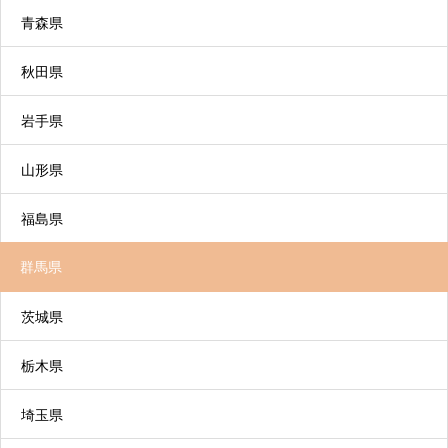
サードステージデイサービス コンパスカイン
青森県
ドはこちら
秋田県
通所リハビリテーション（デイケア）
岩手県
6. 介護サービス利用の開始
施設や病院などにおいて、日常生活の自立を助け
山形県
るために理学療法士、作業療法士などがリハビリ
テーションを行い、利用者の心身機能の維持回復
福島県
を図るサービスです。
リハビリ特化型デイサービスとデイケアの違いに
群馬県
ついて
茨城県
栃木県
埼玉県
短期入所生活介護（ショートステイ）