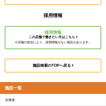
ドなど）のレンタルができるサービスです。
リハビリデイサービスについて
コンパス福祉用具はこちら
採用情報
採用情報
この店舗で働きたい方はこちら
通所介護（デイサービス）
※店舗の状況により、採用情報がない場合があります。
4. 認定結果通知
食事や入浴などの支援や、心身の機能を維持・向
上するための機能訓練、口腔機能向上サービスな
どを日帰りで提供します。
施設検索のTOPへ戻る
リハビリデイサービス コンパスウォークはこ
ちら
自立支援型デイサービス コンパスプラスはこ
施設一覧
ちら
交流型デイサービス コンパスフルネスはこち
北海道
5. 介護サービス計画書の作成
ら