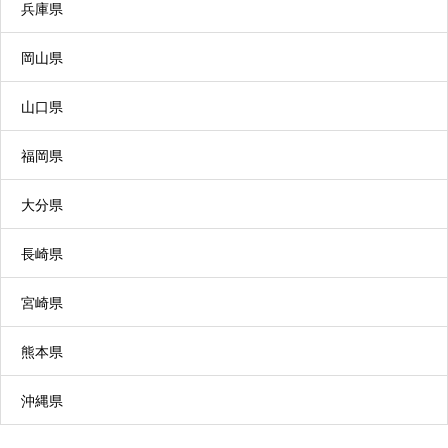
兵庫県
有料老人ホームなどに入居している高齢者が、日
岡山県
常生活上の支援や介護サービスを利用できます。
山口県
福岡県
特別養護老人ホーム
大分県
常に介護が必要で、自宅では介護が困難な方が入
長崎県
所します。食事、入浴、排せつなどの介護を一体
宮崎県
的に提供します。（※原則要介護３以上の方が対
象）
熊本県
沖縄県