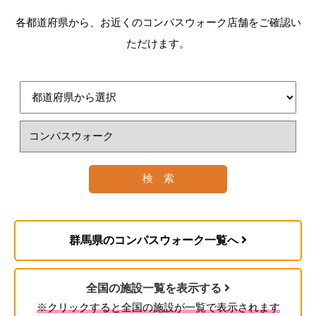
初老期における認知症
各都道府県から、お近くのコンパスウォーク店舗をご確認い
進行性核上性麻痺、大脳皮質基底核変性症およ
40歳以上65歳未満の医療保険に加入している方
訪問介護
びパーキンソン病
ただけます。
訪問介護員（ホームヘルパー）が、入浴、排せ
脊髄小脳変性症
加齢に伴う疾病（特定疾病※）が原因で要介護
つ、食事などの介護や調理、洗濯、掃除等の家事
脊柱管狭窄症
（要支援）認定を受けたときに介護サービスを受
を行うサービスです。
早老症
けることができます。
2. 認定調査・主治医意見書
多系統萎縮症
訪問看護
糖尿病性神経障害、糖尿病性腎症および糖尿病
性網膜症
ご自宅で療養生活が送れるよう、看護師が医師の
リハビリデイサービス
脳血管疾患
指示のもと、健康チェック、療養上の世話などを
※コンパスウォークの場合
閉塞性動脈硬化症
行うサービスです。
慢性閉塞性肺疾患
コンパス訪問看護はこちら
リハビリの専門職である理学療法士を中心とした
群馬県のコンパスウォーク一覧へ
両側の膝関節または股関節に著しい変形を伴う
医療従事者の看護師、柔道整復師、介護職、生活
変形性関節症
福祉用具貸与
相談員などの専門家のサポートのもとリハビリ、
全国の施設一覧を表示する
機能訓練を受けることができる。
3. 審査・判定
日常生活や介護に役立つ福祉用具（車いす、ベッ
※クリックすると全国の施設が一覧で表示されます