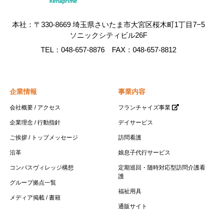
心身の状況に応じて、24 時間 365 日必要なサービ
スを必要なタイミングで柔軟に提供するサービス
本社：〒330-8669 埼玉県さいたま市大宮区桜木町1丁目7−5
です。訪問介護員だけでなく看護師なども連携し
ソニックシティビル26F
ているため、介護と看護の一体的なサービス提供
TEL：048-657-8876 FAX：048-657-8812
を受けることもできます。
コンパス定期巡回はこちら
企業情報
事業内容
会社概要 / アクセス
フランチャイズ事業
企業理念 / 行動指針
デイサービス
ご挨拶 / トップメッセージ
訪問看護
沿革
娘息子代行サービス
コンパスヴィレッジ構想
定期巡回・随時対応型訪問介護看
護
グループ拠点一覧
福祉用具
メディア掲載 / 書籍
通販サイト