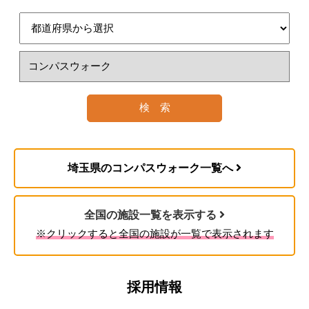
つ、食事などの介護や調理、洗濯、掃除等の家事
脊柱管狭窄症
（要支援）認定を受けたときに介護サービスを受
を行うサービスです。
早老症
けることができます。
2. 認定調査・主治医意見書
多系統萎縮症
訪問看護
糖尿病性神経障害、糖尿病性腎症および糖尿病
性網膜症
ご自宅で療養生活が送れるよう、看護師が医師の
リハビリデイサービス
脳血管疾患
指示のもと、健康チェック、療養上の世話などを
※コンパスウォークの場合
閉塞性動脈硬化症
行うサービスです。
慢性閉塞性肺疾患
コンパス訪問看護はこちら
リハビリの専門職である理学療法士を中心とした
埼玉県のコンパスウォーク一覧へ
両側の膝関節または股関節に著しい変形を伴う
医療従事者の看護師、柔道整復師、介護職、生活
変形性関節症
福祉用具貸与
相談員などの専門家のサポートのもとリハビリ、
全国の施設一覧を表示する
機能訓練を受けることができる。
3. 審査・判定
日常生活や介護に役立つ福祉用具（車いす、ベッ
※クリックすると全国の施設が一覧で表示されます
ドなど）のレンタルができるサービスです。
リハビリデイサービスについて
コンパス福祉用具はこちら
採用情報