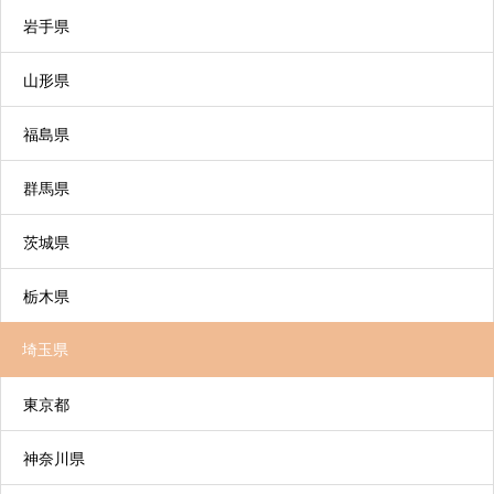
通所リハビリテーション（デイケア）
岩手県
6. 介護サービス利用の開始
施設や病院などにおいて、日常生活の自立を助け
山形県
るために理学療法士、作業療法士などがリハビリ
テーションを行い、利用者の心身機能の維持回復
福島県
を図るサービスです。
リハビリ特化型デイサービスとデイケアの違いに
群馬県
ついて
茨城県
栃木県
埼玉県
短期入所生活介護（ショートステイ）
東京都
施設などに短期間宿泊して、食事や入浴などの支
援や、心身の機能を維持・向上するための機能訓
神奈川県
練の支援などを行うサービスです。家族の介護負