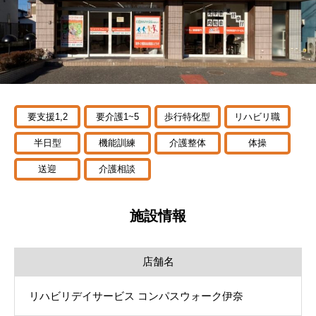
要支援1,2
要介護1~5
歩行特化型
リハビリ職
半日型
機能訓練
介護整体
体操
送迎
介護相談
施設情報
店舗名
リハビリデイサービス コンパスウォーク伊奈