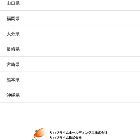
山口県
福岡県
特別養護老人ホーム
大分県
常に介護が必要で、自宅では介護が困難な方が入
長崎県
所します。食事、入浴、排せつなどの介護を一体
宮崎県
的に提供します。（※原則要介護３以上の方が対
象）
熊本県
沖縄県
定期巡回・随時対応型訪問介護看護
定期的な巡回や随時通報への対応など、利用者の