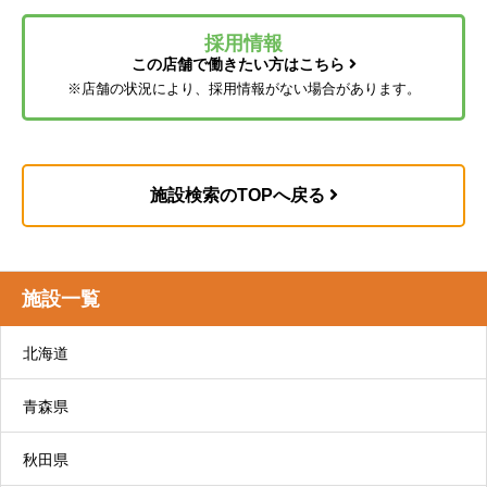
採用情報
この店舗で働きたい方はこちら
通所介護（デイサービス）
※店舗の状況により、採用情報がない場合があります。
4. 認定結果通知
食事や入浴などの支援や、心身の機能を維持・向
上するための機能訓練、口腔機能向上サービスな
どを日帰りで提供します。
施設検索のTOPへ戻る
リハビリデイサービス コンパスウォークはこ
ちら
自立支援型デイサービス コンパスプラスはこ
施設一覧
ちら
交流型デイサービス コンパスフルネスはこち
北海道
5. 介護サービス計画書の作成
ら
サードステージデイサービス コンパスカイン
青森県
ドはこちら
秋田県