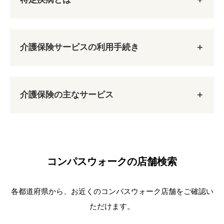
第1号被保険者
65歳以上の方
介護保険サービスの利用手続き
デイサービス
特定疾病
原因を問わずに要介護認定または要支援認定を受
ご利用者様がご自宅で自立した日常生活を送るこ
（１６疾患）
けたときに介護サービスを受けることができま
とができるよう支援し、以下の目的で使用される
介護保険の主なサービス
す。
ことが多い。
がん（末期）
要介護状態
1. 要介護（要支援）認定申請
清潔保持・生活リズムの安定
関節リウマチ
要支援状態
社会的交流の場
筋萎縮性側索硬化症
もともと在宅で介護をしている家族の身体的・
後縦靱帯骨化症
コンパスウォークの店舗検索
精神的負担の軽減
骨折を伴う骨粗鬆症
第2号被保険者
初老期における認知症
各都道府県から、お近くのコンパスウォーク店舗をご確認い
進行性核上性麻痺、大脳皮質基底核変性症およ
40歳以上65歳未満の医療保険に加入している方
訪問介護
びパーキンソン病
ただけます。
訪問介護員（ホームヘルパー）が、入浴、排せ
脊髄小脳変性症
加齢に伴う疾病（特定疾病※）が原因で要介護