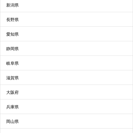
新潟県
担軽減を図ることができます。
長野県
小規模多機能型居宅介護
愛知県
利用者の選択に応じて、施設への「通い」を中心
に、短期間の「宿泊」や利用者の自宅への「訪
静岡県
問」を組み合わせて日常生活上の支援や機能訓練
を行うサービスです。
岐阜県
滋賀県
大阪府
特定施設入居者生活介護
兵庫県
有料老人ホームなどに入居している高齢者が、日
岡山県
常生活上の支援や介護サービスを利用できます。