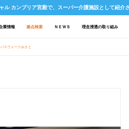
ャル カンブリア宮殿で、スーパー介護施設として紹介
企業情報
拠点検索
ＮＥＷＳ
理念浸透の取り組み
ンパスウォークみさと
 アクセス
企業理念 / 行動指針
コンパスヴィレッジ構想