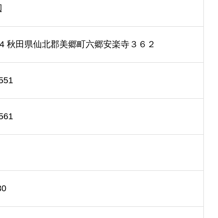
辺
1404 秋田県仙北郡美郷町六郷安楽寺３６２
551
561
30