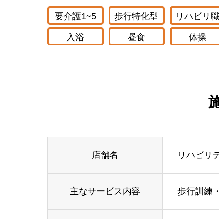
要介護1~5
歩行特化型
リハビリ
入浴
昼食
体操
店舗名
リハビリ
主なサービス内容
歩行訓練