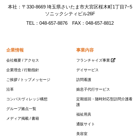
本社：〒330-8669 埼玉県さいたま市大宮区桜木町1丁目7−5
ソニックシティビル26F
TEL：048-657-8876 FAX：048-657-8812
企業情報
事業内容
会社概要 / アクセス
フランチャイズ事業
企業理念 / 行動指針
デイサービス
ご挨拶 / トップメッセージ
訪問看護
沿革
娘息子代行サービス
コンパスヴィレッジ構想
定期巡回・随時対応型訪問介護看
護
グループ拠点一覧
福祉用具
メディア掲載 / 書籍
通販サイト
美容室