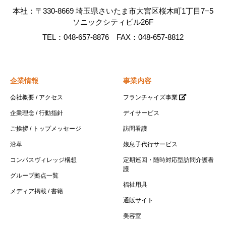
本社：〒330-8669 埼玉県さいたま市大宮区桜木町1丁目7−5
ソニックシティビル26F
TEL：048-657-8876 FAX：048-657-8812
企業情報
事業内容
会社概要 / アクセス
フランチャイズ事業
企業理念 / 行動指針
デイサービス
ご挨拶 / トップメッセージ
訪問看護
沿革
娘息子代行サービス
コンパスヴィレッジ構想
定期巡回・随時対応型訪問介護看
護
グループ拠点一覧
福祉用具
メディア掲載 / 書籍
通販サイト
美容室