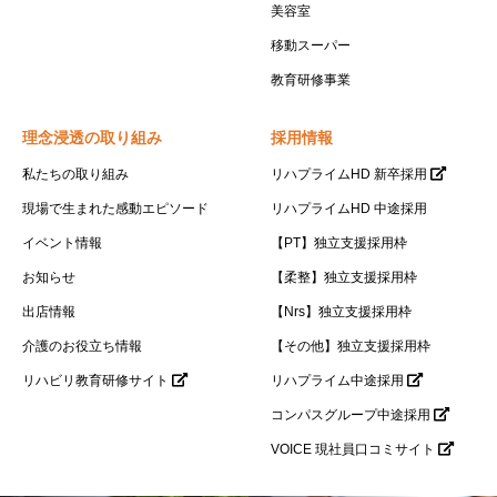
美容室
移動スーパー
教育研修事業
理念浸透の取り組み
採用情報
私たちの取り組み
リハプライムHD 新卒採用
現場で生まれた感動エピソード
リハプライムHD 中途採用
イベント情報
【PT】独立支援採用枠
お知らせ
【柔整】独立支援採用枠
出店情報
【Nrs】独立支援採用枠
介護のお役立ち情報
【その他】独立支援採用枠
リハビリ教育研修サイト
リハプライム中途採用
コンパスグループ中途採用
VOICE 現社員口コミサイト