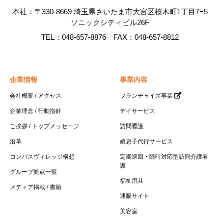
本社：〒330-8669 埼玉県さいたま市大宮区桜木町1丁目7−5
ソニックシティビル26F
TEL：048-657-8876 FAX：048-657-8812
企業情報
事業内容
会社概要 / アクセス
フランチャイズ事業
企業理念 / 行動指針
デイサービス
ご挨拶 / トップメッセージ
訪問看護
沿革
娘息子代行サービス
コンパスヴィレッジ構想
定期巡回・随時対応型訪問介護看
護
グループ拠点一覧
福祉用具
メディア掲載 / 書籍
通販サイト
美容室