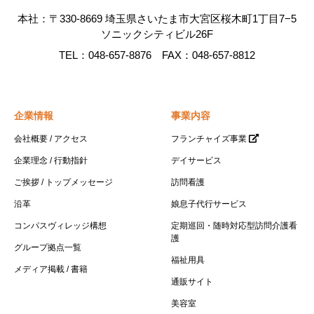
本社：〒330-8669 埼玉県さいたま市大宮区桜木町1丁目7−5
ソニックシティビル26F
TEL：048-657-8876 FAX：048-657-8812
企業情報
事業内容
会社概要 / アクセス
フランチャイズ事業
企業理念 / 行動指針
デイサービス
ご挨拶 / トップメッセージ
訪問看護
沿革
娘息子代行サービス
コンパスヴィレッジ構想
定期巡回・随時対応型訪問介護看
護
グループ拠点一覧
福祉用具
メディア掲載 / 書籍
通販サイト
美容室