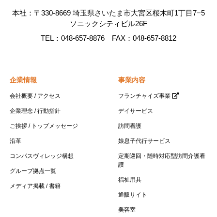
本社：〒330-8669 埼玉県さいたま市大宮区桜木町1丁目7−5
ソニックシティビル26F
TEL：048-657-8876 FAX：048-657-8812
企業情報
事業内容
会社概要 / アクセス
フランチャイズ事業
企業理念 / 行動指針
デイサービス
ご挨拶 / トップメッセージ
訪問看護
沿革
娘息子代行サービス
コンパスヴィレッジ構想
定期巡回・随時対応型訪問介護看
護
グループ拠点一覧
福祉用具
メディア掲載 / 書籍
通販サイト
美容室