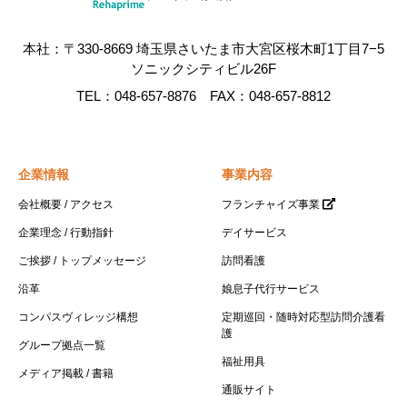
本社：〒330-8669 埼玉県さいたま市大宮区桜木町1丁目7−5
ソニックシティビル26F
TEL：048-657-8876 FAX：048-657-8812
企業情報
事業内容
会社概要 / アクセス
フランチャイズ事業
企業理念 / 行動指針
デイサービス
ご挨拶 / トップメッセージ
訪問看護
沿革
娘息子代行サービス
コンパスヴィレッジ構想
定期巡回・随時対応型訪問介護看
護
グループ拠点一覧
福祉用具
メディア掲載 / 書籍
通販サイト