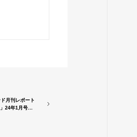
ンド月刊レポート
EW」24年1月号へ
。