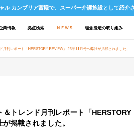
ャル カンブリア宮殿で、スーパー介護施設として紹介
企業情報
拠点検索
ＮＥＷＳ
理念浸透の取り組み
月刊レポート「HERSTORY REVIEW」 23年11月号へ弊社が掲載されました。
 アクセス
企業理念 / 行動指針
トレンド月刊レポート「HERSTORY RE
コンパスヴィレッジ構想
弊社が掲載されました。