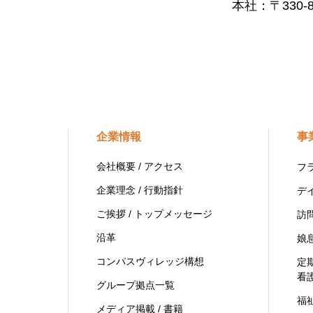
本社：〒330
企業情報
事
会社概要 / アクセス
フ
企業理念 / 行動指針
デ
ご挨拶 / トップメッセージ
訪
沿革
娘
コンパスヴィレッジ構想
定
看
グループ拠点一覧
福
メディア掲載 / 書籍