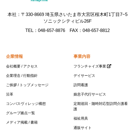
本社：〒330-8669 埼玉県さいたま市大宮区桜木町1丁目7−5
ソニックシティビル26F
TEL：048-657-8876 FAX：048-657-8812
企業情報
事業内容
会社概要 / アクセス
フランチャイズ事業
企業理念 / 行動指針
デイサービス
ご挨拶 / トップメッセージ
訪問看護
沿革
娘息子代行サービス
コンパスヴィレッジ構想
定期巡回・随時対応型訪問介護看
護
グループ拠点一覧
福祉用具
メディア掲載 / 書籍
通販サイト