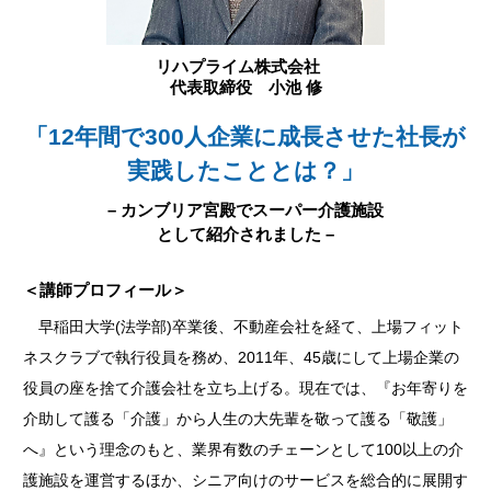
リハプライム株式会社
代表取締役 小池 修
「12年間で300人企業に成長させた社長が
実践したこととは？」
– カンブリア宮殿でスーパー介護施設
として紹介されました –
＜講師プロフィール＞
早稲田大学(法学部)卒業後、不動産会社を経て、上場フィット
ネスクラブで執行役員を務め、2011年、45歳にして上場企業の
役員の座を捨て介護会社を立ち上げる。現在では、『お年寄りを
介助して護る「介護」から人生の大先輩を敬って護る「敬護」
へ』という理念のもと、業界有数のチェーンとして100以上の介
護施設を運営するほか、シニア向けのサービスを総合的に展開す