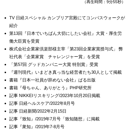
（再生時間：9分55秒）
TV 日経スペシャル カンブリア宮殿にてコンパスウォークが
紹介
第13回『日本でいちばん大切にしたい会社』大賞・厚生労
働大臣賞を受賞
株式会社企業家倶楽部様主宰「第23回企業家賞授与式」 弊
社代表「企業家賞 チャレンジャー賞」を受賞
「第57回 グッドカンパニー大賞 特別賞」受賞
『週刊現代』いまどき真っ当な経営者たち30人として掲載
書籍『日本一社員が辞めない会社』ぱる出版
書籍『母ちゃん、ありがとう』PHP研究所
記事 NIKKEIリスキリング/2023年10月20日掲載
記事 日経ヘルスケア/2022年8月号
記事 日経新聞/2022年2月15日
記事『致知』/2019年7月号「致知随想」に掲載
記事『衆知』/2019年7-8月号