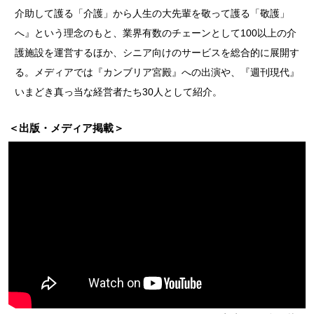
介助して護る「介護」から人生の大先輩を敬って護る「敬護」
へ』という理念のもと、業界有数のチェーンとして100以上の介
護施設を運営するほか、シニア向けのサービスを総合的に展開す
る。メディアでは『カンブリア宮殿』への出演や、『週刊現代』
いまどき真っ当な経営者たち30人として紹介。
＜出版・メディア掲載＞