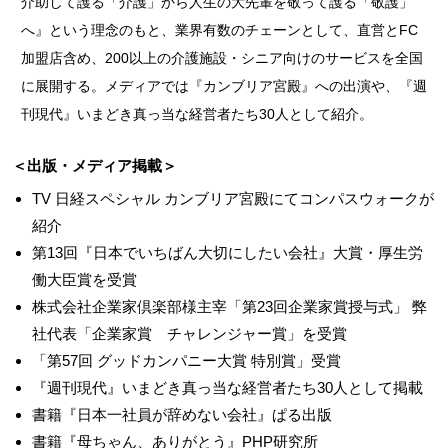
介助して護る「介護」から人生の大先輩を敬って護る「敬護」
へ』という理念のもと、業界有数のチェーンとして、直営とFC
加盟店含め、200以上の介護施設・シニア向けのサービスを全国
に展開する。メディアでは『カンブリア宮殿』への出演や、『週
刊現代』いまどき真っ当な経営者たち30人として紹介。
＜出版・メディア掲載＞
TV 日経スペシャル カンブリア宮殿にてコンパスウォークが
紹介
第13回『日本でいちばん大切にしたい会社』大賞・厚生労
働大臣賞を受賞
株式会社企業家倶楽部様主宰「第23回企業家賞授与式」 弊
社代表「企業家賞 チャレンジャー賞」を受賞
「第57回 グッドカンパニー大賞 特別賞」受賞
『週刊現代』いまどき真っ当な経営者たち30人として掲載
書籍『日本一社員が辞めない会社』ぱる出版
書籍『母ちゃん、ありがとう』PHP研究所