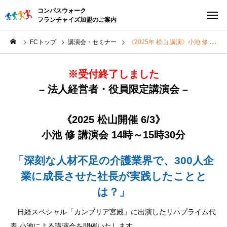
コンパスウォーク
フランチャイズ加盟のご案内
FCトップ
講演会・セミナー
《2025年 松山 講演》小池 修 講演会
※受付終了しました
– 法人経営者・役員限定講演会 –
《2025 松山開催 6/3》
小池 修 講演会 14時～15時30分
「深刻な人材不足の介護業界で、
300人企
業に成長させた社長が実践したことと
は？」
日経スペシャル「カンブリア宮殿」に出演したリハプライム代
表 小池による講演会を開催いたします。