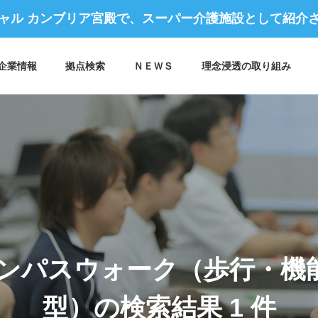
ャル カンブリア宮殿で、スーパー介護施設として紹介
企業情報
拠点検索
ＮＥＷＳ
理念浸透の取り組み
 アクセス
企業理念 / 行動指針
コンパスウォーク（歩行・機
コンパスヴィレッジ構想
型）の検索結果
1 件