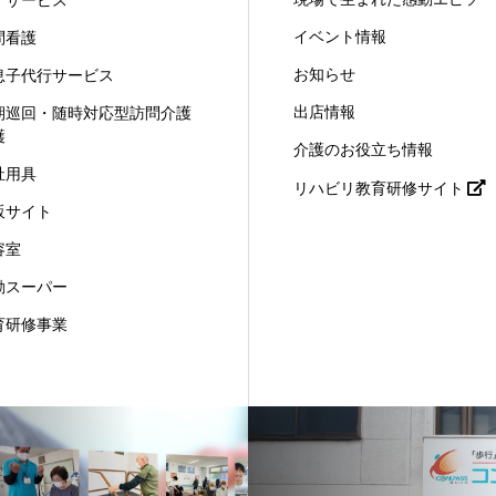
イベント情報
問看護
お知らせ
息子代行サービス
出店情報
期巡回・随時対応型訪問介護
護
介護のお役立ち情報
祉用具
リハビリ教育研修サイト
販サイト
容室
動スーパー
育研修事業