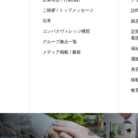
ご挨拶 / トップメッセージ
訪
沿革
娘
コンパスヴィレッジ構想
定
看
グループ拠点一覧
福
メディア掲載 / 書籍
通
美
移
教